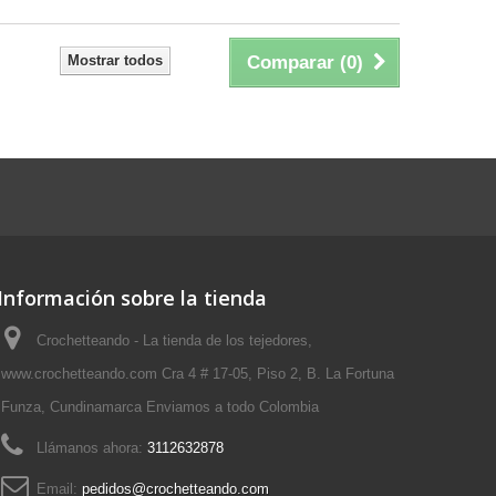
Mostrar todos
Comparar (
0
)
Información sobre la tienda
Crochetteando - La tienda de los tejedores,
www.crochetteando.com Cra 4 # 17-05, Piso 2, B. La Fortuna
Funza, Cundinamarca Enviamos a todo Colombia
Llámanos ahora:
3112632878
Email:
pedidos@crochetteando.com