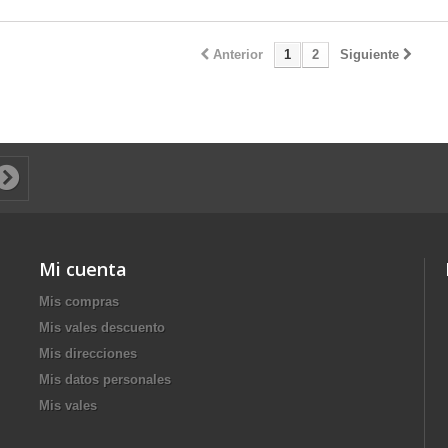
Anterior
1
2
Siguiente
Mi cuenta
Mis compras
Mis vales descuento
Mis direcciones
Mis datos personales
Mis vales