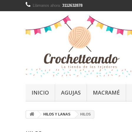
Llámanos ahora:
3112632878
INICIO
AGUJAS
MACRAMÉ
HILOS Y LANAS
HILOS