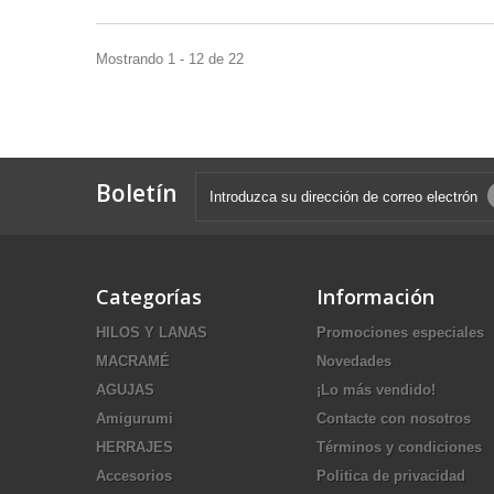
Mostrando 1 - 12 de 22
Boletín
Categorías
Información
HILOS Y LANAS
Promociones especiales
MACRAMÉ
Novedades
AGUJAS
¡Lo más vendido!
Amigurumi
Contacte con nosotros
HERRAJES
Términos y condiciones
Accesorios
Politica de privacidad