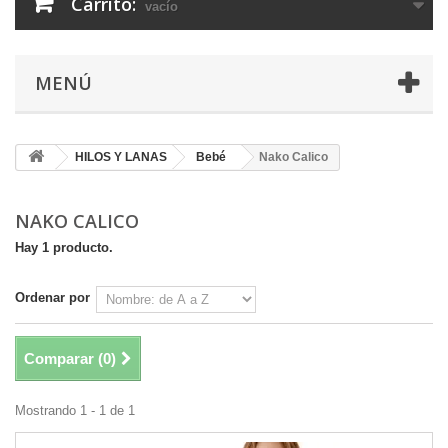
Carrito:
vacío
MENÚ
HILOS Y LANAS
Bebé
Nako Calico
NAKO CALICO
Hay 1 producto.
Ordenar por
Comparar (
0
)
Mostrando 1 - 1 de 1