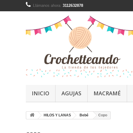
Llámanos ahora:
3112632878
INICIO
AGUJAS
MACRAMÉ
HILOS Y LANAS
Bebé
Copo